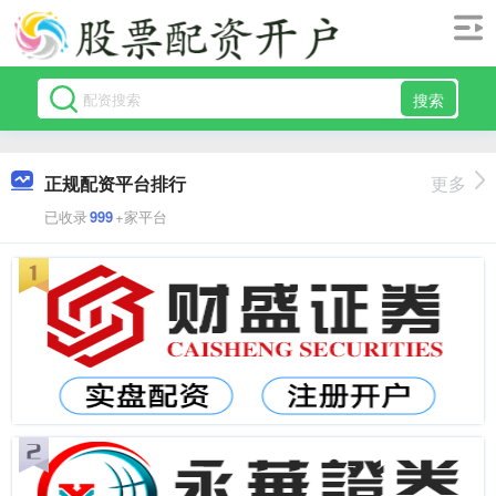
搜索
正规配资平台排行
更多
已收录
999
+家平台