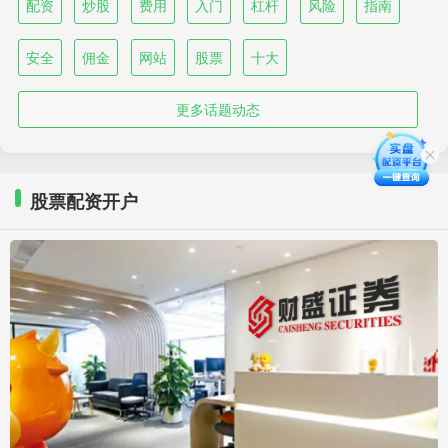
配资
炒股
费用
入门
杠杆
风险
指南
安全
佣金
网站
股票
十大
更多话题动态
股票配资开户