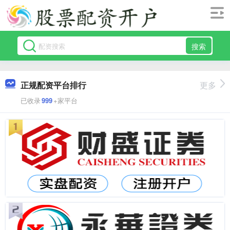
搜索
正规配资平台排行
更多
已收录
999
+家平台