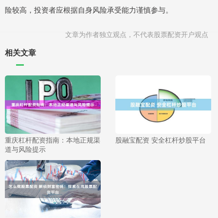
险较高，投资者应根据自身风险承受能力谨慎参与。
文章为作者独立观点，不代表股票配资开户观点
相关文章
重庆杠杆配资指南：本地正规渠
股融宝配资 安全杠杆炒股平台
道与风险提示