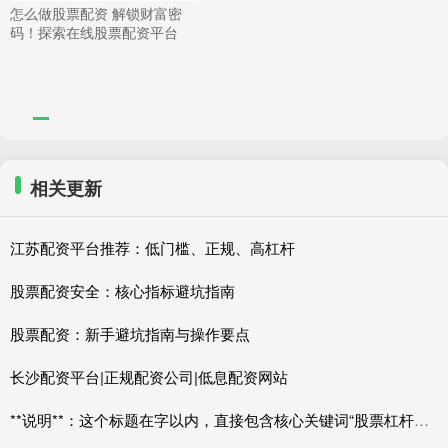
怎么做股票配资 解锁财富密
码！探索在线股票配资平台
相关更新
江苏配资平台推荐：低门槛、正规、高杠杆
股票配资安全：核心指标避坑指南
股票配资：新手避坑指南与操作要点
长沙配资平台|正规配资公司|低息配资网站
**说明**：这个标题在字以内，直接包含核心关键词“股票杠杆网址”，并使用了“官网”、“正规”、“入口”等辅助词来提升可信度和点击率，符合SEO收录要求。标题结构清晰，能有效吸引目标用户。