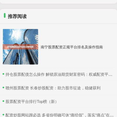
推荐阅读
南宁股票配资正规平台排名及操作指南
​持仓股票配债怎么操作 解锁原油期货财富密码：权威配资平台助你致富
​赣州股票配资 长春炒股配资：助力股市征途，稳健获利
​股票配资平台排行Top榜（新）
​配资炒股网站蹿必选 多省份明确可休“痛经假”，落实“痛点”在何处？