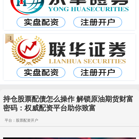
持仓股票配债怎么操作 解锁原油期货财富
密码：权威配资平台助你致富
平台：股票配资开户