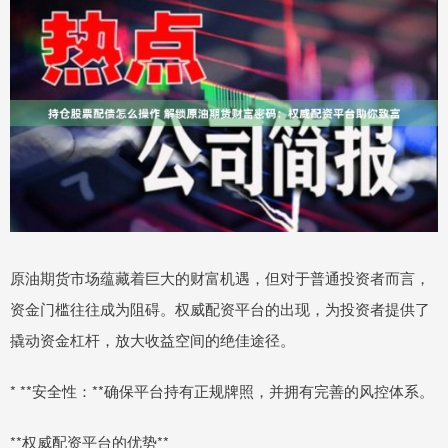
原油期货市场蕴藏着巨大的财富机遇，但对于普通投资者而言，
资金门槛往往成为阻碍。权威配资平台的出现，为投资者提供了
撬动资金杠杆，放大收益空间的绝佳途径。
* **安全性：**确保平台持有正规牌照，并拥有完善的风控体系。
**权威配资平台的优势**