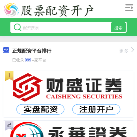
搜索
正规配资平台排行
更多
已收录
999
+家平台