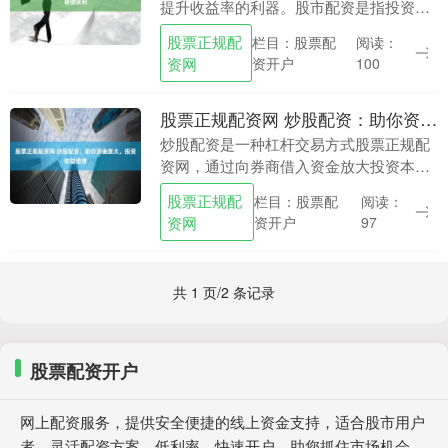
提升收益率的利器。股市配资是指投资者
通过向券商借入资金股票正规配资网，放
股票正规配
栏目：股票配
阅读：
大投资本金，从而获得更高收益的一种杠
资网
资开户
100
杆交易方式。 *....
股票正规配资网 炒股配资：助你资金放大，投资收益倍增
炒股配资是一种杠杆交易方式股票正规配
资网，通过向券商借入资金放大投资本
金，从而提高投资收益股票正规配资网。
股票正规配
栏目：股票配
阅读：
对于资金有限的投资者来说，配资可以有
资网
资开户
97
效解决资金不足的问....
共 1 页/2 条记录
股票配资开户
网上配资服务，提供安全便捷的线上资金支持，适合股市用户
者。灵活配资方案，低利率，快速开户，助您抓住市场机会，