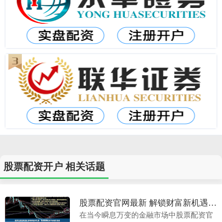
股票配资开户 相关话题
股票配资官网最新 解锁财富新机遇：最新股票配资平台助您掘金
在当今瞬息万变的金融市场中股票配资官