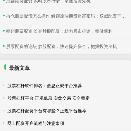
​成都期货配资 实时股市行情，掌握投资先机
​持仓股票配债怎么操作 解锁原油期货财富密码：权威配资平台助你致富
​赣州股票配资 长春炒股配资：助力股市征途，稳健获利
​股票配资的论坛 炒股配资：快速提升资金，把握投资良机
最新文章
股票杠杆软件排名：低息正规平台推荐
股票杠杆平台 正规低息 实盘交易 安全稳定
股票杠杆配资平台有哪些？正规平台推荐
网上配资开户流程与注意事项