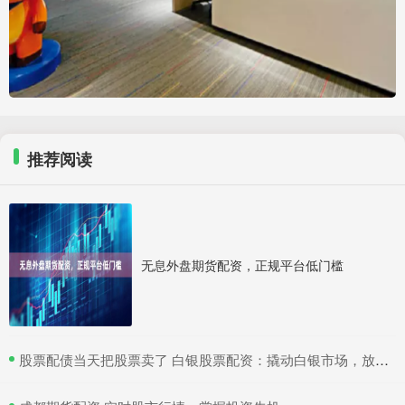
推荐阅读
无息外盘期货配资，正规平台低门槛
​股票配债当天把股票卖了 白银股票配资：撬动白银市场，放大收益空间