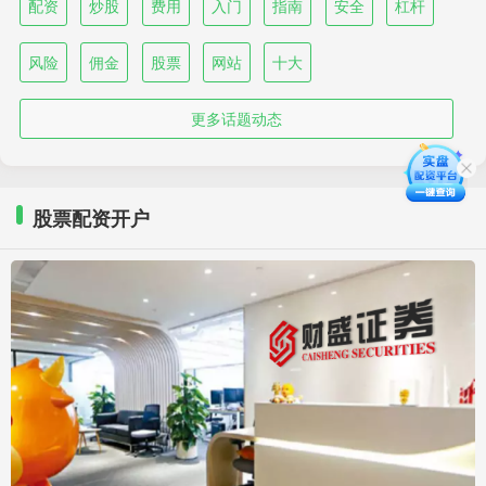
配资
炒股
费用
入门
指南
安全
杠杆
风险
佣金
股票
网站
十大
更多话题动态
股票配资开户