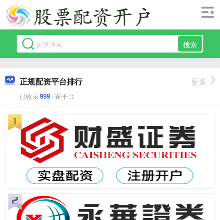
搜索
正规配资平台排行
更多
已收录
999
+家平台