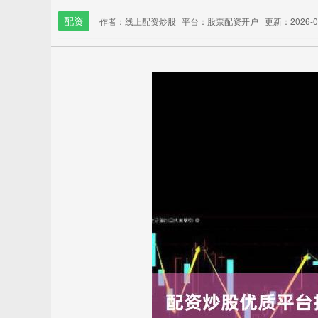
配资
作者：线上配资炒股
平台：股票配资开户
更新：2026-04