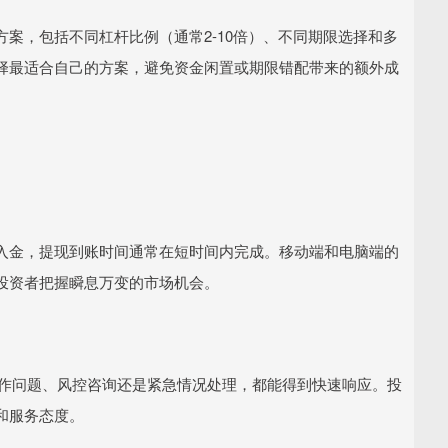
案，包括不同杠杆比例（通常2-10倍）、不同期限选择和多
择最适合自己的方案，避免资金闲置或期限错配带来的额外成
入金，提现到账时间通常在短时间内完成。移动端和电脑端的
投资者把握瞬息万变的市场机会。
操作问题、风控咨询还是紧急情况处理，都能得到快速响应。投
和服务态度。