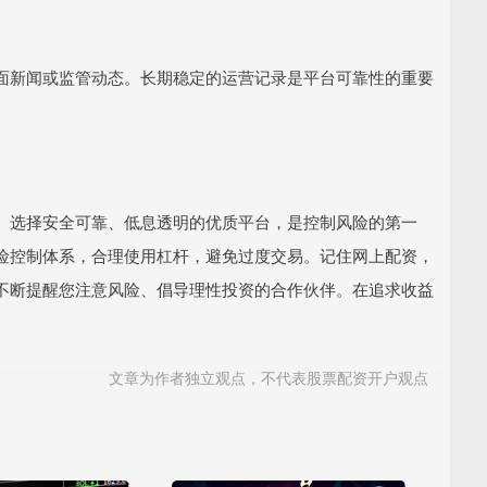
面新闻或监管动态。长期稳定的运营记录是平台可靠性的重要
。选择安全可靠、低息透明的优质平台，是控制风险的第一
险控制体系，合理使用杠杆，避免过度交易。记住网上配资，
不断提醒您注意风险、倡导理性投资的合作伙伴。在追求收益
文章为作者独立观点，不代表股票配资开户观点