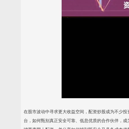
在股市波动中寻求更大收益空间，配资炒股成为不少投
台，如何甄别真正安全可靠、低息优质的合作伙伴，成