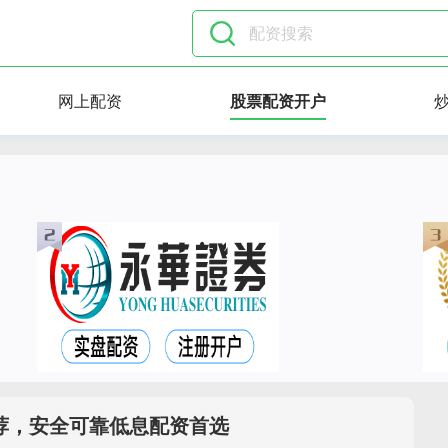
网上配资
股票配资开户
荐，安全可靠低息配资首选