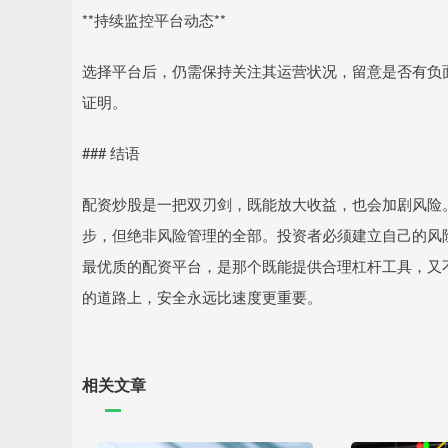
**持续监控平台动态**
选择平台后，仍需保持关注其运营状况，留意是否有负
证明。
### 结语
配资炒股是一把双刃剑，既能放大收益，也会加剧风险
步，但绝非风险管理的全部。投资者必须建立自己的风
最优质的配资平台，是那个既能提供合理杠杆工具，又
的道路上，安全永远比速度更重要。
相关文章