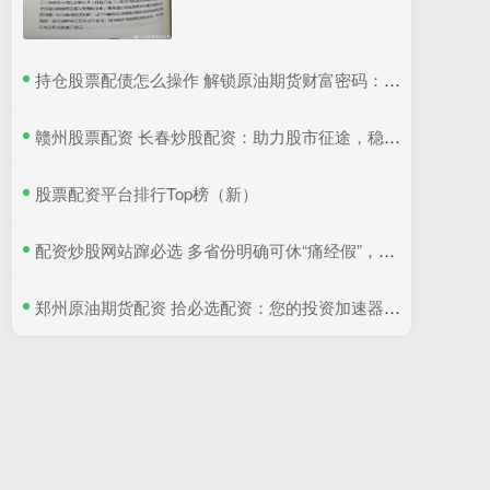
​持仓股票配债怎么操作 解锁原油期货财富密码：权威配资平台助你致富
​赣州股票配资 长春炒股配资：助力股市征途，稳健获利
​股票配资平台排行Top榜（新）
​配资炒股网站蹿必选 多省份明确可休“痛经假”，落实“痛点”在何处？
​郑州原油期货配资 拾必选配资：您的投资加速器，助您财富倍增