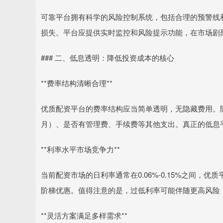
可靠平台拥有科学的风险控制系统，包括合理的预警线
损失。平台应提供实时监控和风险提示功能，在市场剧
### 二、低息透明：降低投资成本的核心
**费率结构清晰合理**
优质配资平台的费率结构应当简单透明，无隐藏费用。
月）、是否有管理费、手续费等其他支出。真正的低息
**利率水平市场竞争力**
当前配资市场的日利率通常在0.06%-0.15%之间
阶梯优惠。值得注意的是，过低利率可能伴随更高风险，
**灵活方案满足多样需求**