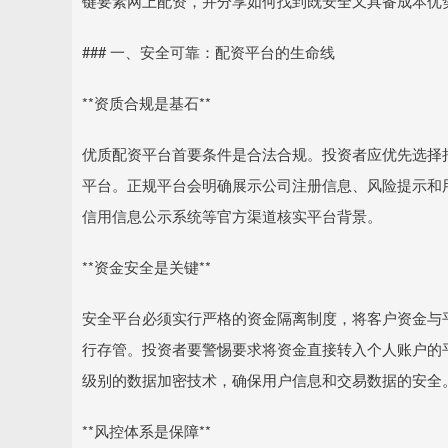
键要素网上配资，并分享如何找到既安全又具备成本优
### 一、安全可靠：配资平台的生命线
**资质合规是基石**
优质配资平台首要条件是合法合规。投资者应优先选择
平台。正规平台会明确展示公司注册信息、风险提示和用
信用信息公示系统等官方渠道核实平台背景。
**资金安全是关键**
安全平台必须实行严格的资金隔离制度，将客户资金与
行存管。投资者要警惕要求将资金直接转入个人账户的
级别的数据加密技术，确保用户信息和交易数据的安全
**风控体系是保障**