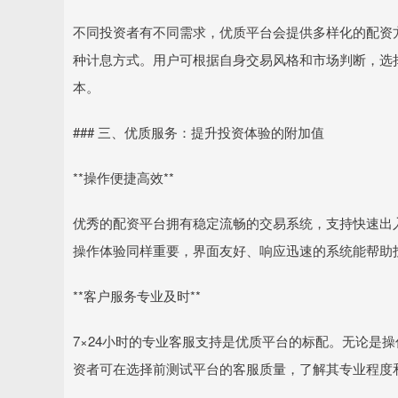
不同投资者有不同需求，优质平台会提供多样化的配资方
种计息方式。用户可根据自身交易风格和市场判断，选
本。
### 三、优质服务：提升投资体验的附加值
**操作便捷高效**
优秀的配资平台拥有稳定流畅的交易系统，支持快速出
操作体验同样重要，界面友好、响应迅速的系统能帮助
**客户服务专业及时**
7×24小时的专业客服支持是优质平台的标配。无论是
资者可在选择前测试平台的客服质量，了解其专业程度