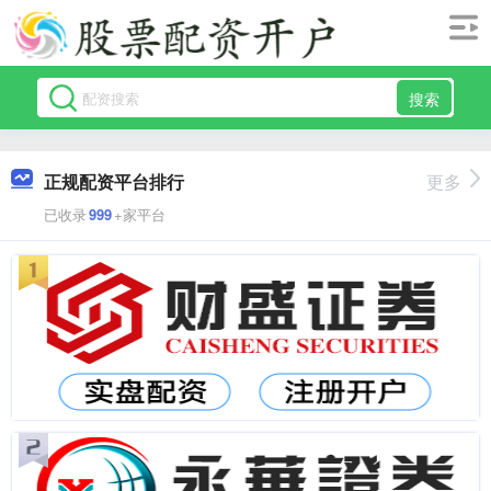
搜索
正规配资平台排行
更多
已收录
999
+家平台