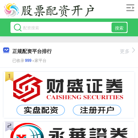
搜索
正规配资平台排行
更多
已收录
999
+家平台