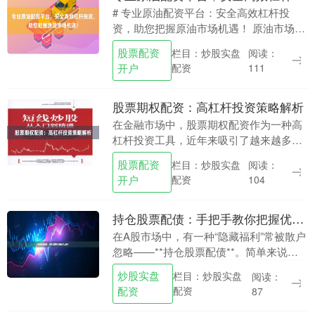
# 专业原油配资平台：安全高效杠杆投
资，助您把握原油市场机遇！ 原油市场作
为全球大宗商品的核心，一直以其高波动
股票配资
栏目：炒股实盘
阅读：
性和高流动性吸引着众多投资者的目光。
开户
配资
111
然而，原油投资....
股票期权配资：高杠杆投资策略解析
在金融市场中，股票期权配资作为一种高
杠杆投资工具，近年来吸引了越来越多投
资者的关注。它通过放大资金使用效率，
股票配资
栏目：炒股实盘
阅读：
让投资者以较小的自有资金撬动更大的市
开户
配资
104
场头寸，从而实现....
持仓股票配债：手把手教你把握优先认购权
在A股市场中，有一种“隐藏福利”常被散户
忽略——**持仓股票配债**。简单来说，
如果你在股权登记日持有某家上市公司的
炒股实盘
栏目：炒股实盘
阅读：
股票，就有资格优先认购该公司发行的可
配资
配资
87
转债。这....