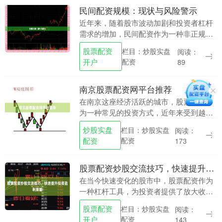
民间配资规模：现状与风险警示
近年来，随着股市波动加剧和投资者杠杆
需求的增加，民间配资作为一种非正规的
融资方式，其规模呈现明显扩张趋势。根
股票配资
栏目：炒股实盘
阅读：
据行业不完全统计，2024年以来，民间配
开户
配资
89
资市场规模已....
南京股票配资网平台推荐
在南京这座经济活跃的城市，股票配资作
为一种常见的投资方式，近年来受到越来
越多投资者的关注。无论是短线操作还是
炒股实盘
栏目：炒股实盘
阅读：
中长线布局，配资都能帮助投资者放大资
配资
配资
173
金使用效率。但面....
股票配资炒股交流技巧，快速提升投资盈利策略
在当今快速变化的股市中，股票配资作为
一种杠杆工具，为投资者提供了放大收益
的机会，但同时也伴随着更高的风险。如
股票配资
栏目：炒股实盘
阅读：
何通过有效的交流技巧和策略，在配资炒
开户
配资
143