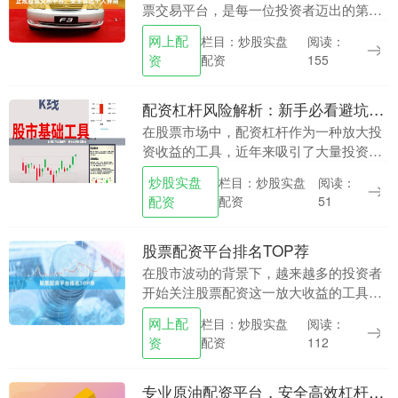
票交易平台，是每一位投资者迈出的第一
步，也是最关键的一步。随着金融市场的
网上配
栏目：炒股实盘
阅读：
不断发展，各类券商平台层出不穷，但并
资
配资
155
非所有平台都具备....
配资杠杆风险解析：新手必看避坑指南
在股票市场中，配资杠杆作为一种放大投
资收益的工具，近年来吸引了大量投资者
关注。尤其对于资金有限的新手来说，配
炒股实盘
栏目：炒股实盘
阅读：
资似乎是一条“以小博大”的捷径。然而，
配资
配资
51
高收益往往伴随....
股票配资平台排名TOP荐
在股市波动的背景下，越来越多的投资者
开始关注股票配资这一放大收益的工具。
然而，面对市场上众多配资平台网上配
网上配
栏目：炒股实盘
阅读：
资，如何选择一家安全、合规、服务优质
资
配资
112
的机构成为关键。本....
专业原油配资平台，安全高效杠杆投资，助您把握原油市场机遇！