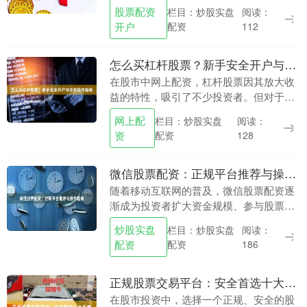
然而，对于资金有限的投资者来说，如何
股票配资
栏目：炒股实盘
阅读：
借助杠杆效应放大收益，同时确保开户流
开户
配资
112
程的安全与便捷股....
怎么买杠杆股票？新手安全开户与合规操作指南
在股市中网上配资，杠杆股票因其放大收
益的特性，吸引了不少投资者。但对于新
手来说，如何安全开户、合规操作，是必
网上配
栏目：炒股实盘
阅读：
须掌握的关键。本文将为你详细解答“怎么
资
配资
128
买杠杆股票”，....
微信股票配资：正规平台推荐与操作指南
随着移动互联网的普及，微信股票配资逐
渐成为投资者扩大资金规模、参与股票市
场的重要工具。然而，市场上平台众多，
炒股实盘
栏目：炒股实盘
阅读：
如何识别正规平台、安全操作，成为投资
配资
配资
186
者关注的核心问题....
正规股票交易平台：安全首选十大券商
在股市投资中，选择一个正规、安全的股