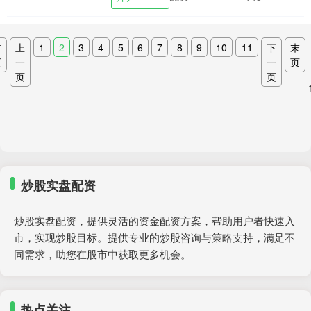
股中快速提升投资....
首
上
1
2
3
4
5
6
7
8
9
10
11
下
末
页
一
一
页
页
页
炒股实盘配资
炒股实盘配资，提供灵活的资金配资方案，帮助用户者快速入
市，实现炒股目标。提供专业的炒股咨询与策略支持，满足不
同需求，助您在股市中获取更多机会。
热点关注