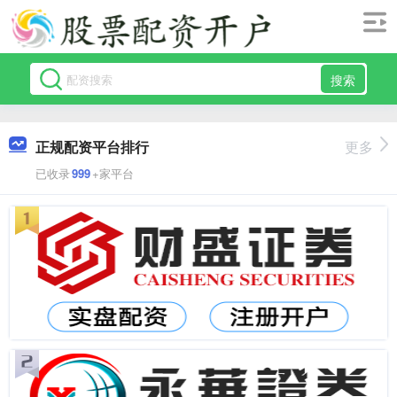
搜索
正规配资平台排行
更多
已收录
999
+家平台