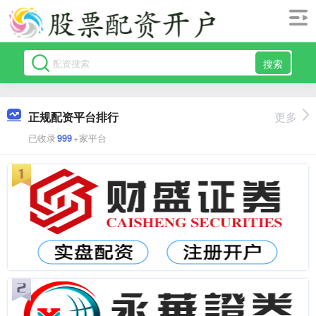
搜索
正规配资平台排行
更多
已收录
999
+家平台