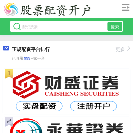
搜索
正规配资平台排行
更多
已收录
999
+家平台